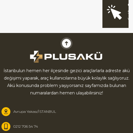
O
Sİ
V
İstanbulun hemen her ilçesinde gezici araçlarlarla adreste akü
değişimi yaparak, araç kullanıcılarına büyük kolaylık sağlıyoruz.
Akü konusunda problem yaşıyorsanız sayfamızda bulunan
numaralardan hemen ulaşabilirsiniz!
Avrupa Yakası/İSTANBUL
0212 706 54 74