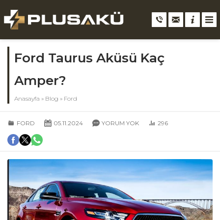
Ford Taurus Aküsü Kaç
Amper?
Anasayfa
»
Blog
»
Ford
FORD
05.11.2024
YORUM YOK
296