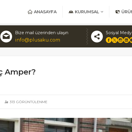
ANASAYFA
KURUMSAL
ÜRÜ
Bize mail üzerinden ulaşın
Sosyal Medy
info@plusaku.com
aç Amper?
313
GÖRÜNTÜLENME