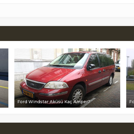
Ford Windstar Aküsü Kaç Amper?
F