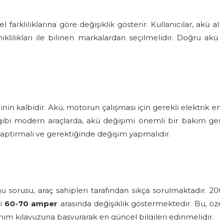
arklılıklarına göre değişiklik gösterir. Kullanıcılar, akü a
lılıkları ile bilinen markalardan seçilmelidir. Doğru akü f
in kalbidir. Akü, motorun çalışması için gerekli elektrik ene
gibi modern araçlarda, akü değişimi önemli bir bakım ger
 yaptırmalı ve gerektiğinde değişim yapmalıdır.
orusu, araç sahipleri tarafından sıkça sorulmaktadır. 20
ri
60-70 amper
arasında değişiklik göstermektedir. Bu, öze
nım kılavuzuna başvurarak en güncel bilgileri edinmelidir.