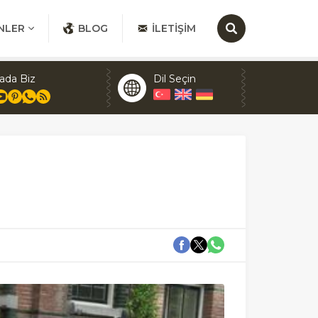
NLER
BLOG
İLETIŞIM
ada Biz
Dil Seçin