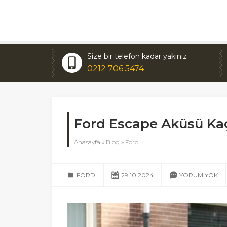
Size bir telefon kadar yakınız
0212 706 5474
Ford Escape Aküsü K
Anasayfa
»
Blog
»
Ford
FORD
29.10.2024
YORUM YOK