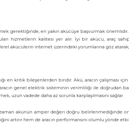
tirmek gerektiğinde, en yakın akücüye başvurmak önemlidi
lan hizmetlerin kalitesi yer alır. İyi bir akücü, araç sa
Yerel akücülerin internet üzerindeki yorumlarına göz ata
ığı en kritik bileşenlerden biridir. Akü, aracın çalışması için
aracın genel elektrik sisteminin verimliliği ile doğrudan b
k, uzun vadede daha az sorunla karşılaşılmasını sağlar.
oğu zaman akünün amper değeri doğru belirlenmediğinde o
ini artırır hem de aracın performansını olumlu yönde etkil