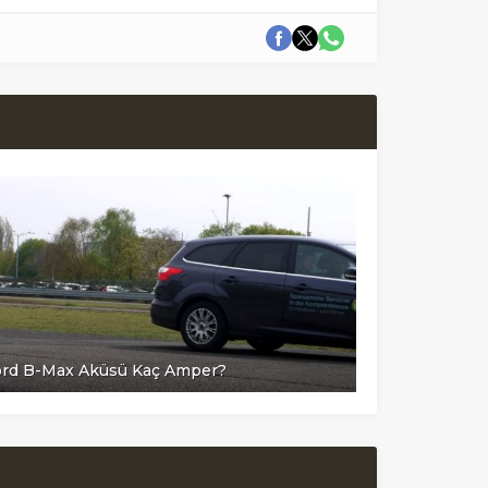
ord B-Max Aküsü Kaç Amper?
Ford Sierra