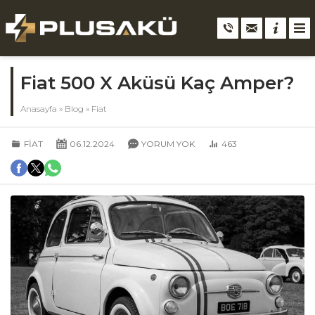
Fiat 500 X Aküsü Kaç Amper?
Anasayfa
»
Blog
»
Fiat
FIAT
06.12.2024
YORUM YOK
463