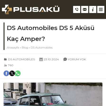
DS Automobiles DS 5 Aküsü
Kaç Amper?
Anasayfa
»
Blog
»
DS Automobiles
DS AUTOMOBILES
23.10.2024
YORUM YOK
760