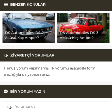
BENZER KONULAR
DS Automobiles DS 9
DS Automobiles DS 3
Aküsü Kaç Amper?
Aküsü Kaç Amper?
ZİYARETÇİ YORUMLARI
Henüz yorum yapılmamış. İlk yorumu aşağıdaki form
aracılığıyla siz yapabilirsiniz.
BİR YORUM YAZIN