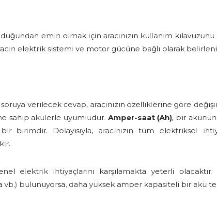
lduğundan emin olmak için aracınızın kullanım kılavuzunu k
aracın elektrik sistemi ve motor gücüne bağlı olarak belirleni
ruya verilecek cevap, aracınızın özelliklerine göre değişi
ne sahip akülerle uyumludur.
Amper-saat (Ah)
, bir akünün
r birimdir. Dolayısıyla, aracınızın tüm elektriksel iht
ir.
l elektrik ihtiyaçlarını karşılamakta yeterli olacaktır. 
a vb.) bulunuyorsa, daha yüksek amper kapasiteli bir akü ter