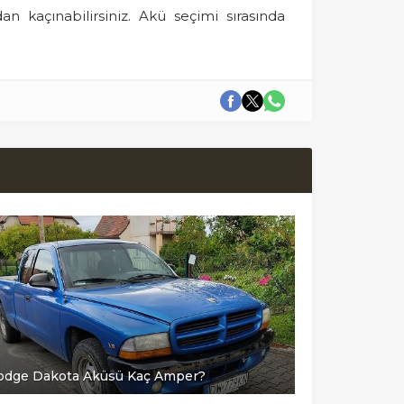
n kaçınabilirsiniz. Akü seçimi sırasında
odge Dakota Aküsü Kaç Amper?
Dodge Ram 