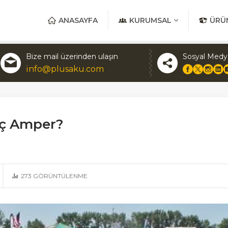
ANASAYFA
KURUMSAL
ÜRÜ
Bize mail üzerinden ulaşın
Sosyal Medy
info@plusaku.com
ç Amper?
273
GÖRÜNTÜLENME