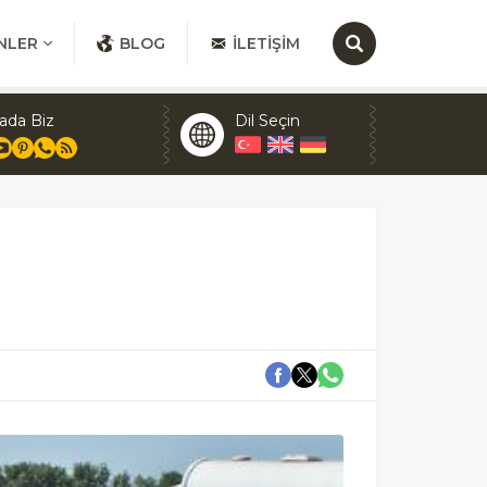
NLER
BLOG
İLETIŞIM
ada Biz
Dil Seçin