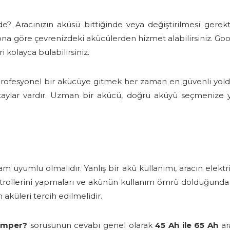
? Aracınızın aküsü bittiğinde veya değiştirilmesi gerekti
göre çevrenizdeki akücülerden hizmet alabilirsiniz. Google 
 kolayca bulabilirsiniz.
ofesyonel bir akücüye gitmek her zaman en güvenli yoldur
taylar vardır. Uzman bir akücü, doğru aküyü seçmenize ya
m uyumlu olmalıdır. Yanlış bir akü kullanımı, aracın elektri
ontrollerini yapmaları ve akünün kullanım ömrü dolduğun
n aküleri tercih edilmelidir.
amper?
sorusunun cevabı genel olarak
45 Ah ile 65 Ah
ar