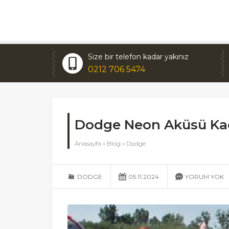
Size bir telefon kadar yakınız
0212 706 5474
Dodge Neon Aküsü Ka
Anasayfa
»
Blog
»
Dodge
DODGE
05.11.2024
YORUM YOK