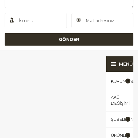
MENÜ
KURUMSAL
AKÜ
DEĞIŞIMI
ŞUBELERIMI
ÜRÜNLER