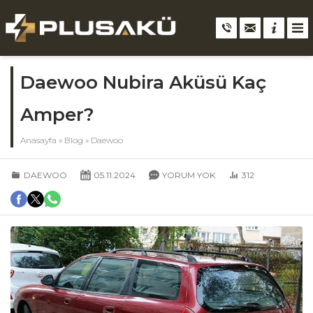
Daewoo Nubira Aküsü Kaç
Amper?
Anasayfa
»
Blog
»
Daewoo
DAEWOO
05.11.2024
YORUM YOK
312