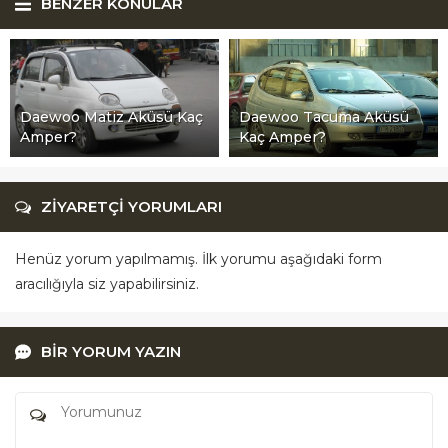
BENZER KONULAR
Daewoo Matiz Aküsü Kaç
Daewoo Tacuma Aküsü
Amper?
Kaç Amper?
ZİYARETÇİ YORUMLARI
Henüz yorum yapılmamış. İlk yorumu aşağıdaki form
aracılığıyla siz yapabilirsiniz.
BİR YORUM YAZIN