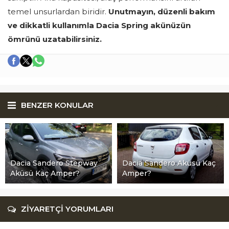
temel unsurlardan biridir.
Unutmayın, düzenli bakım
ve dikkatli kullanımla Dacia Spring akünüzün
ömrünü uzatabilirsiniz.
BENZER KONULAR
Dacia Sandero Stepway
Dacia Sandero Aküsü Kaç
Aküsü Kaç Amper?
Amper?
ZİYARETÇİ YORUMLARI