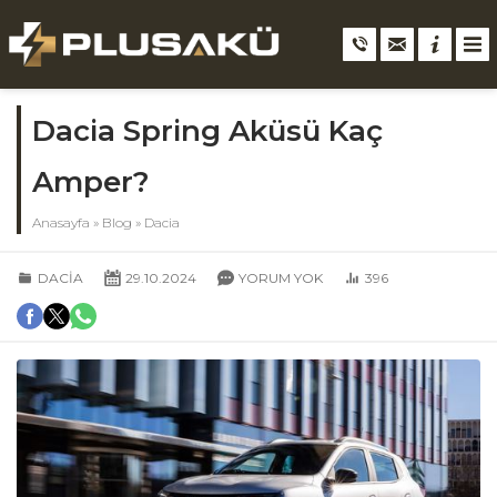
Dacia Spring Aküsü Kaç
Amper?
Anasayfa
»
Blog
»
Dacia
DACIA
29.10.2024
YORUM YOK
396