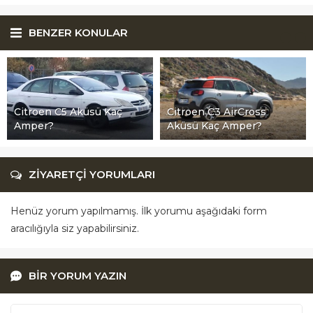
BENZER KONULAR
Citroen C5 Aküsü Kaç
Citroen C3 AirCross
Amper?
Aküsü Kaç Amper?
ZİYARETÇİ YORUMLARI
Henüz yorum yapılmamış. İlk yorumu aşağıdaki form
aracılığıyla siz yapabilirsiniz.
BİR YORUM YAZIN