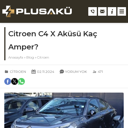
Citroen C4 X Aküsü Kaç
Amper?
Anasayfa
»
Blog
»
Citroen
CITROEN
02.11.2024
YORUM YOK
471