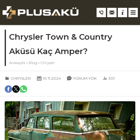
Chrysler Town & Country
Aküsü Kaç Amper?
Anasayfa
»
Blog
»
Chrysler
CHRYSLER
10.11.2024
YORUM YOK
301