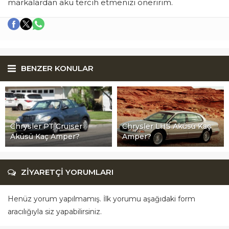
markalardan akü tercih etmenizi öneririm.
BENZER KONULAR
Chrysler PT Cruiser
Chrysler LHS Aküsü Kaç
Aküsü Kaç Amper?
Amper?
ZİYARETÇİ YORUMLARI
Henüz yorum yapılmamış. İlk yorumu aşağıdaki form
aracılığıyla siz yapabilirsiniz.