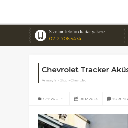
Size bir telefon kadar yakınız
0212 706 5474
Chevrolet Tracker Ak
Anasayfa
»
Blog
»
Chevrolet
CHEVROLET
06.12.2024
YORUM 