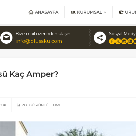
ANASAYFA
KURUMSAL
ÜRÜ
Bize mail üzerinden ulaşın
Sosyal Medy
info@plusaku.com
üsü Kaç Amper?
YOK
266
GÖRÜNTÜLENME