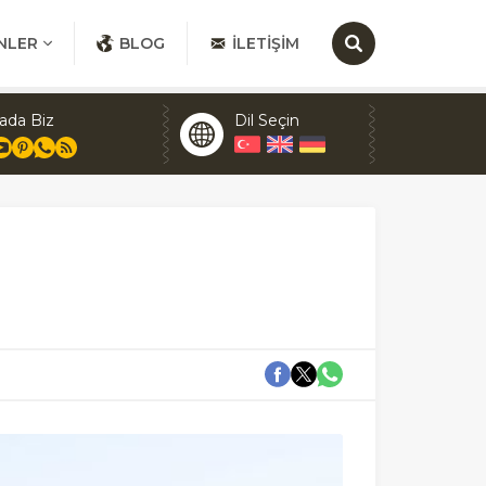
NLER
BLOG
İLETIŞIM
ada Biz
Dil Seçin