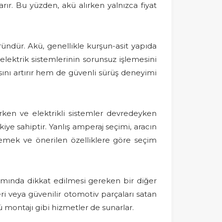
rır. Bu yüzden, akü alırken yalnızca fiyat
ründür. Akü, genellikle kurşun-asit yapıda
elektrik sistemlerinin sorunsuz işlemesini
sını artırır hem de güvenli sürüş deneyimi
rken ve elektrikli sistemler devredeyken
iye sahiptir. Yanlış amperaj seçimi, aracın
lemek ve önerilen özelliklere göre seçim
lımında dikkat edilmesi gereken bir diğer
leri veya güvenilir otomotiv parçaları satan
ü montajı gibi hizmetler de sunarlar.