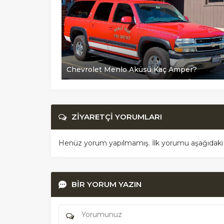
mper?
Chevrolet Menlo Aküsü Kaç Amper?
ZİYARETÇİ YORUMLARI
Henüz yorum yapılmamış. İlk yorumu aşağıdaki for
BİR YORUM YAZIN