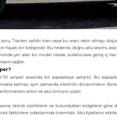
ru, Tracker sahibi olan veya bu aracı satın almayı düşünen
için hayati bir bileşendir. Bu nedenle, doğru akü seçimi, ar
isinde yer alan bir model olarak, kullanıcılara geniş iç ha
masını sağlar.
per?
-70 amper arasında bir kapasiteye sahiptir. Bu kapasite,
amakla kalmaz, aynı zamanda elektrikli donanımların (farlar
erformansını artırır ve akü ömrünü uzatır.
asına, teknik özelliklere ve bulundukları bölgelere göre değ
ecek faktörlere odaklanmak önemlidir. Akü fiyatlarını etkiley