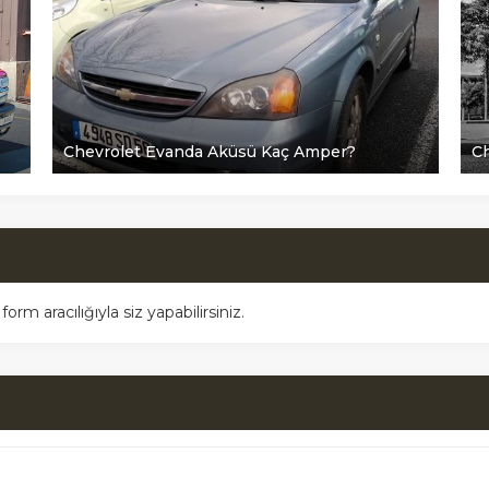
Chevrolet Evanda Aküsü Kaç Amper?
Ch
m aracılığıyla siz yapabilirsiniz.