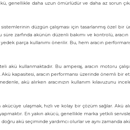
r akü, genellikle daha uzun ömürlüdür ve daha az sorun çıka
i sistemlerinin düzgün çalışması için tasarlanmış özel bir ü
 Bu süre zarfında akünün düzenli bakımı ve kontrolü, aracın 
al yedek parça kullanımı önerilir. Bu, hem aracın performan
eli akü kullanmaktadır. Bu amperaj, aracın motoru çalışı
r. Akü kapasitesi, aracın performansı üzerinde önemli bir etk
 nedenle, akü alırken aracınızın kullanım kılavuzunu ince
 akücüye ulaşmak, hızlı ve kolay bir çözüm sağlar. Akü a
ş yapmaktır. En yakın akücü, genellikle marka yetkili servis
kle doğru akü seçiminde yardımcı olurlar ve aynı zamanda ak