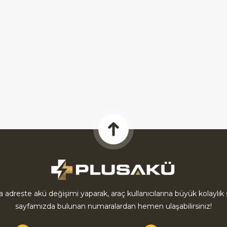
la adreste akü değişimi yaparak, araç kullanıcılarına büyük kolayl
sayfamızda bulunan numaralardan hemen ulaşabilirsiniz!