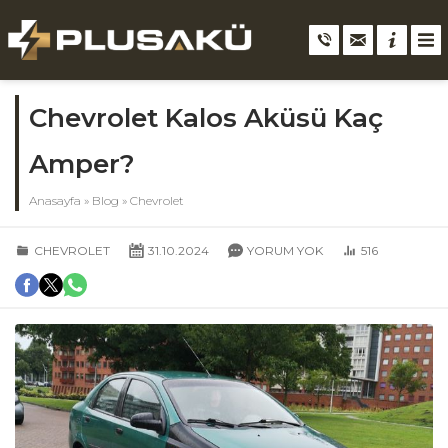
Chevrolet Kalos Aküsü Kaç
Amper?
Anasayfa
»
Blog
»
Chevrolet
CHEVROLET
31.10.2024
YORUM YOK
516