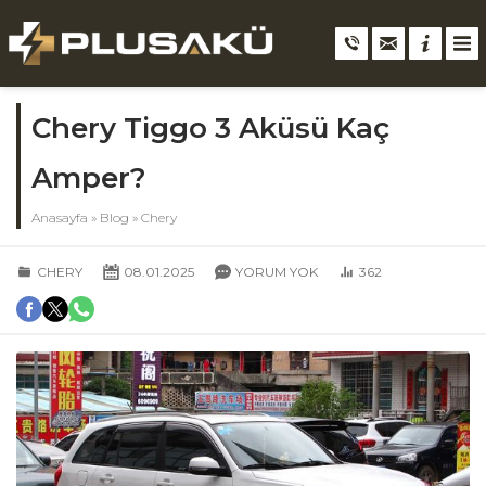
Chery Tiggo 3 Aküsü Kaç
Amper?
Anasayfa
»
Blog
»
Chery
CHERY
08.01.2025
YORUM YOK
362