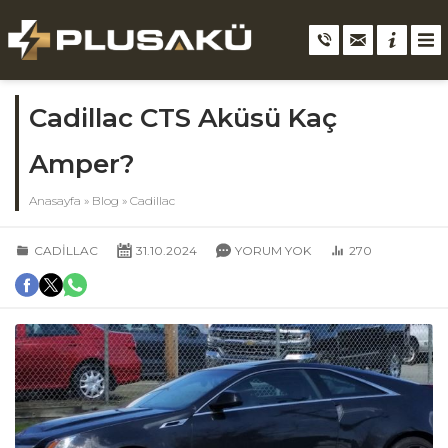
Cadillac CTS Aküsü Kaç
Amper?
Anasayfa
»
Blog
»
Cadillac
CADILLAC
31.10.2024
YORUM YOK
270