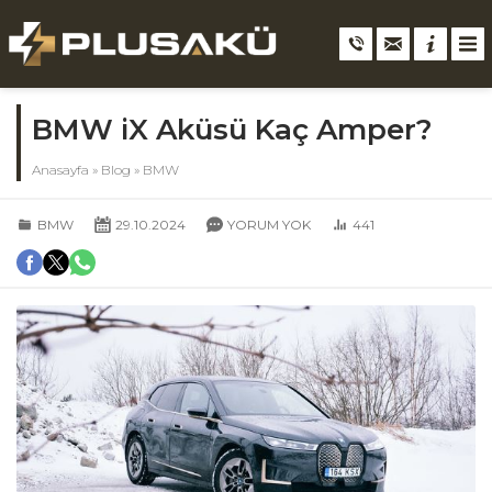
BMW iX Aküsü Kaç Amper?
Anasayfa
»
Blog
»
BMW
BMW
29.10.2024
YORUM YOK
441