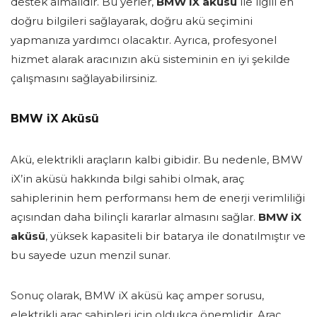
destek almalıdır. Bu yerler,
BMW iX aküsü
ile ilgili en
doğru bilgileri sağlayarak, doğru akü seçimini
yapmanıza yardımcı olacaktır. Ayrıca, profesyonel
hizmet alarak aracınızın akü sisteminin en iyi şekilde
çalışmasını sağlayabilirsiniz.
BMW iX Aküsü
Akü, elektrikli araçların kalbi gibidir. Bu nedenle, BMW
iX’in aküsü hakkında bilgi sahibi olmak, araç
sahiplerinin hem performansı hem de enerji verimliliği
açısından daha bilinçli kararlar almasını sağlar.
BMW iX
aküsü
, yüksek kapasiteli bir batarya ile donatılmıştır ve
bu sayede uzun menzil sunar.
Sonuç olarak, BMW iX aküsü kaç amper sorusu,
elektrikli araç sahipleri için oldukça önemlidir. Araç