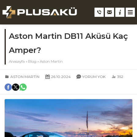
Aston Martin DB11 Aküsü Kaç
Amper?
Anasayfa
»
Blog
»
Aston Martin
ASTON MARTIN
26.10.2024
YORUM YOK
352