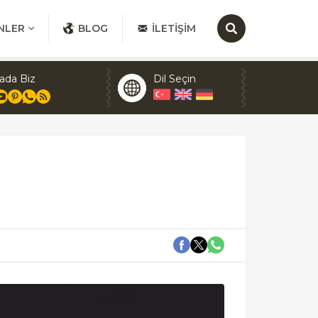
NLER
BLOG
İLETIŞIM
ada Biz
Dil Seçin