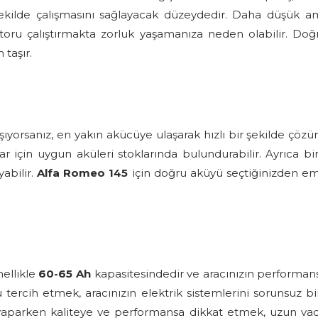
ekilde çalışmasını sağlayacak düzeydedir. Daha düşük am
motoru çalıştırmakta zorluk yaşamanıza neden olabilir. Do
taşır.
yaşıyorsanız, en yakın akücüye ulaşarak hızlı bir şekilde ç
ar için uygun aküleri stoklarında bulundurabilir. Ayrıca 
yabilir.
Alfa Romeo 145
için doğru aküyü seçtiğinizden em
ellikle
60-65 Ah
kapasitesindedir ve aracınızın performan
ercih etmek, aracınızın elektrik sistemlerini sorunsuz bir
mi yaparken kaliteye ve performansa dikkat etmek, uzun v