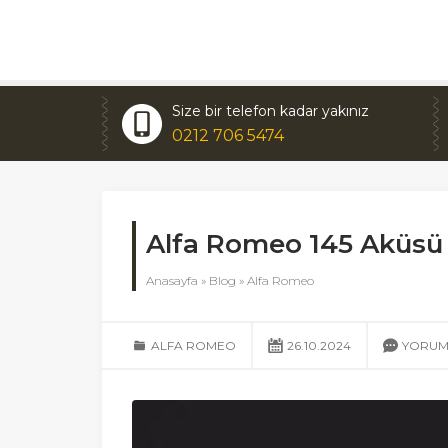
Size bir telefon kadar yakınız
0212 706 5474
Alfa Romeo 145 Aküsü
Anasayfa
»
Blog
»
Alfa Romeo
ALFA ROMEO
26.10.2024
YORUM