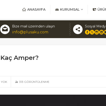
ANASAYFA
KURUMSAL
ÜRÜ
Bize mail üzerinden ulaşın
Sosyal Medy
info@plusaku.com
 Kaç Amper?
 YOK
313
GÖRÜNTÜLENME