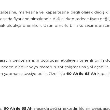
alitesine, markasına ve kapasitesine bağlı olarak değişikl
asında fiyatlandırılmaktadır. Akü alırken sadece fiyatı değil
k oldukça önemlidir. Uzun ömürlü bir akü seçimi, aracın
aracın performansını doğrudan etkileyen önemli bir faktör
ra neden olabilir veya motorun zor çalışmasına yol açabili
im yapmanız tavsiye edilir. Özellikle
60 Ah ile 65 Ah
kapasit
si
60 Ah ile 65 Ah
arasında değişmektedir. Bu amperaj, aracın