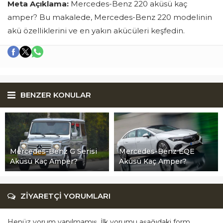
Meta Açıklama:
Mercedes-Benz 220 aküsü kaç
amper? Bu makalede, Mercedes-Benz 220 modelinin
akü özelliklerini ve en yakın akücüleri keşfedin.
BENZER KONULAR
Mercedes-Benz G Serisi
Mercedes-Benz EQE
Aküsü Kaç Amper?
Aküsü Kaç Amper?
ZİYARETÇİ YORUMLARI
Henüz yorum yapılmamış. İlk yorumu aşağıdaki form