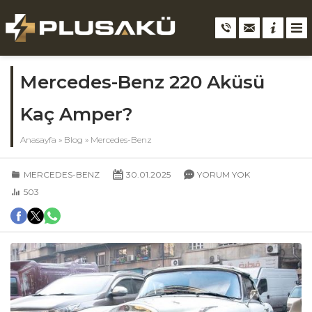
Mercedes-Benz 220 Aküsü
Kaç Amper?
Anasayfa
»
Blog
»
Mercedes-Benz
MERCEDES-BENZ
30.01.2025
YORUM YOK
503