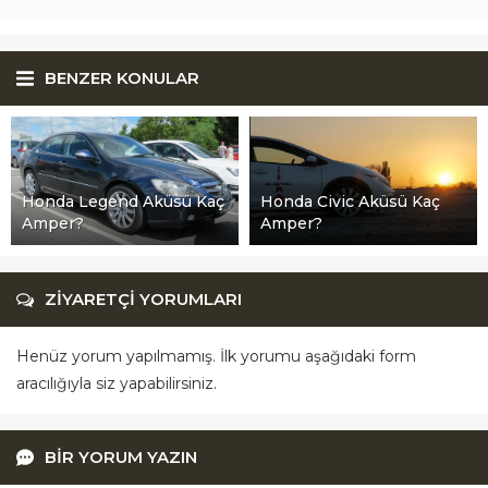
BENZER KONULAR
Honda Legend Aküsü Kaç
Honda Civic Aküsü Kaç
Amper?
Amper?
ZİYARETÇİ YORUMLARI
Henüz yorum yapılmamış. İlk yorumu aşağıdaki form
aracılığıyla siz yapabilirsiniz.
BİR YORUM YAZIN