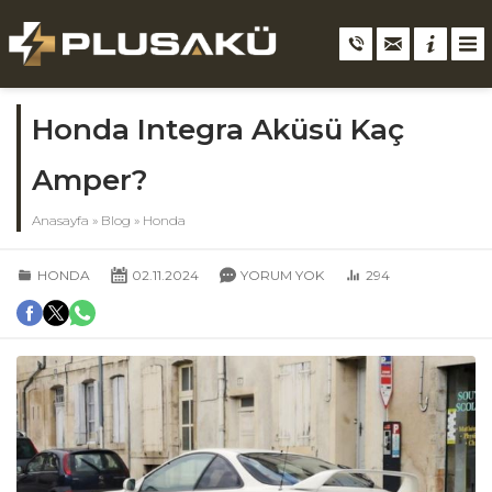
Honda Integra Aküsü Kaç
Amper?
Anasayfa
»
Blog
»
Honda
HONDA
02.11.2024
YORUM YOK
294